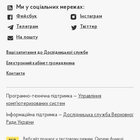
Ми у соціальних мережах:
Фейсбук
Інстаграм
Телеграм
Твіттер
На пошту
Ваші запитання до Дослідницької служби
Електронний кабінет громадянина
Контакти
Програмно-технічна підтримка —
Управління
комп'ютеризованих систем
Iнформаційна підтримка —
Дослідницька служба Верховної
Ради України
Вебсайт працює у тестовому режимі. Окремі функції