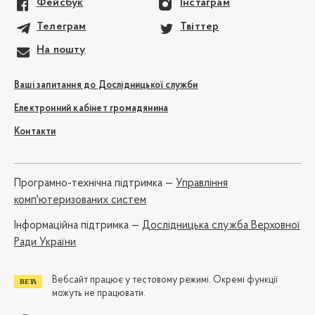
Фейсбук
Інстаграм
Телеграм
Твіттер
На пошту
Ваші запитання до Дослідницької служби
Електронний кабінет громадянина
Контакти
Програмно-технічна підтримка —
Управління
комп'ютеризованих систем
Iнформаційна підтримка —
Дослідницька служба Верховної
Ради України
Вебсайт працює у тестовому режимі. Окремі функції
можуть не працювати.