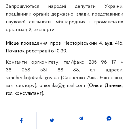
Запрошуються народні депутати України,
працівники органів державної влади, представники
наукової спільноти, міжнародних і громадських
організацій, експерти.
Місце проведення: пров.
Несторівський
, 4,
ауд
. 416.
Початок
реєстрації о
1
0
.
3
0
.
Контакти оргкомітету: тел/факс 235 96 17, +
38 068 581 88
88
,
ел
. адреси:
sanchenko
@
rada
.
gov
.
ua
(
Санченко
Алла Євгенівна,
зав. сектору),
onioniks@gmail.com
(
Онісе
Данелія
,
гол. консультант).
Поділитись