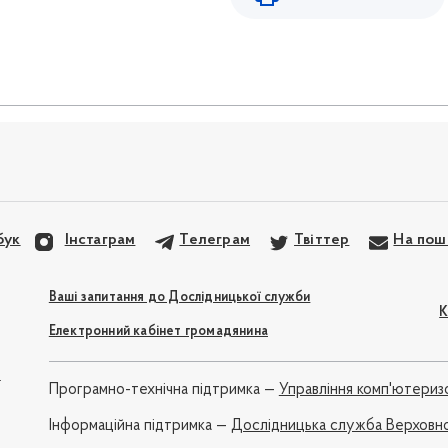
бук
Інстаграм
Телеграм
Твіттер
На пош
Ваші запитання до Дослідницької служби
К
Електронний кабінет громадянина
e
Програмно-технічна підтримка —
Управління комп'ютериз
Iнформаційна підтримка —
Дослідницька служба Верховно