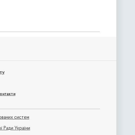
ту
онтакти
ованих систем
ї Ради України