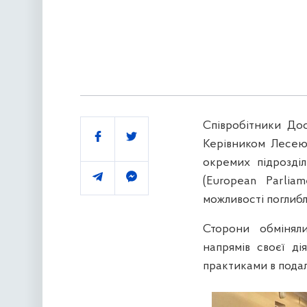
Співробітники Дос
Поділитись
Керівником Лесею
окремих підрозді
(European Parlia
можливості поглибл
Сторони обмінял
напрямів своєї ді
практиками в пода