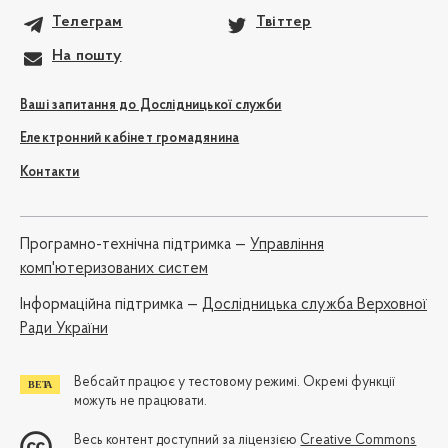
Телеграм
Твіттер
На пошту
Ваші запитання до Дослідницької служби
Електронний кабінет громадянина
Контакти
Програмно-технічна підтримка —
Управління
комп'ютеризованих систем
Iнформаційна підтримка —
Дослідницька служба Верховної
Ради України
Вебсайт працює у тестовому режимі. Окремі функції
можуть не працювати.
Весь контент доступний за ліцензією
Creative Commons