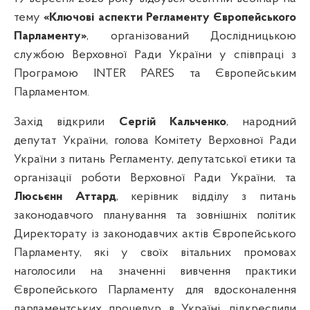
тему
«Ключові аспекти Регламенту Європейського
Парламенту»
, організований Дослідницькою
службою Верховної Ради України у співпраці з
Програмою INTER PARES та Європейським
Парламентом.
Захід відкрили
Сергій Кальченко
, народний
депутат України, голова Комітету Верховної Ради
України з питань Регламенту, депутатської етики та
організації роботи Верховної Ради України, та
Люсьєнн Аттард
, керівник відділу з питань
законодавчого планування та зовнішніх політик
Директорату із законодавчих актів Європейського
Парламенту, які у своїх вітальних промовах
наголосили на значенні вивчення практики
Європейського Парламенту для вдосконалення
парламентських процедур в Україні, підкреслили