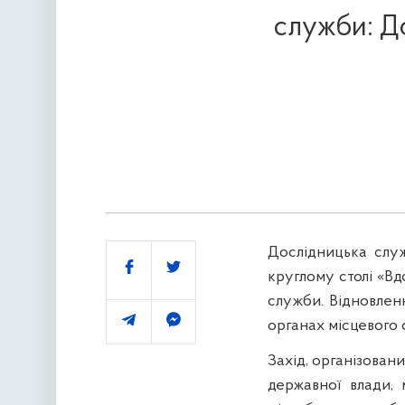
служби: До
Дослідницька служ
Поділитись
круглому столі «В
служби. Відновлен
органах місцевого
Захід, організован
державної влади, 