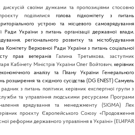
х дискусій своїми думками та пропозиціями стосовно
опроєкту поділилися
голова підкомітету з питань
територіального устрою та місцевого самоврядування
ї Ради України з питань організації державної влади,
ядування, регіонального розвитку та містобудування
ва Комітету Верховної Ради України з питань соціальної
исту прав ветеранів
Галина Третьякова, заступник
аря Кабінету Міністрів України Олег Войтович,
керівник
економічного аналізу та Плану України Генерального
нь розширення та східного сусідства (DG ENEST) Самуель
 радник з питань політики, керівник експертної групи з
 служби та управління людськими ресурсами Програми
оналення врядування та менеджменту (SIGMA) Лех
керівник проєкту Європейського Союзу «Продовження
сної реформи державного управління в Україні» (EU4PAR