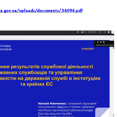
ada.gov.ua/uploads/documents/34094.pdf