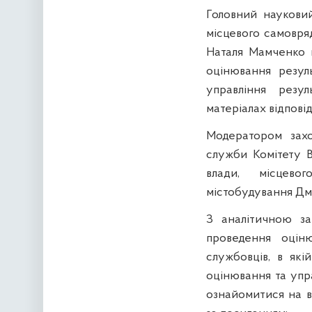
Головний науковий
місцевого самовря
Наталя Мамченко 
оцінювання резуль
управління резу
матеріалах відповід
Модератором захо
служби Комітету В
влади, місцево
містобудування Дм
З аналітичною за
проведення оціню
службовців, в які
оцінювання та упр
ознайомитися на в