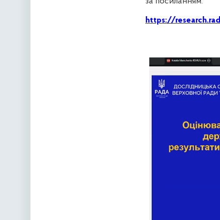
за посиланням:
https://research.r