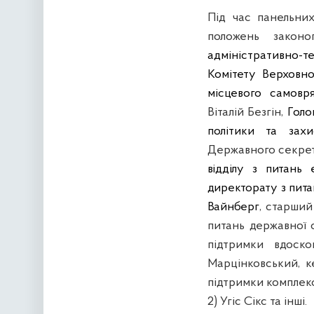
Під час панельни
положень закон
адміністративно-
Комітету Верховно
місцевого самовр
Віталій Безгін,
Голо
політики та зах
Державного секрет
відділу з питань 
директорату з пита
Вайнберг
, старший
питань державної
підтримки вдоск
Марцінковський, 
підтримки комплек
2) Угіс Сікс та інші.