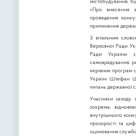
містобудування, 
«Про внесення з
проведення конку
припинення державн
З вітальним слов
Верховної Ради Ук
Ради України з 
самоврядування, р
керівник програм 
Україні Штефан Шл
питань державної 
Учасники заходу о
зокрема, відновл
внутрішнього конк
прозорості та цифр
оцінювання службов