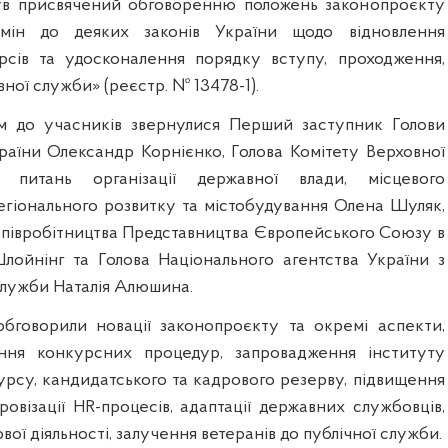
був присвячений обговоренню положень законопроєкту
мін до деяких законів України щодо відновлення
рсів та удосконалення порядку вступу, проходження,
ої служби» (реєстр. № 13478-1).
ом до учасників звернулися Перший заступник Голови
раїни Олександр Корнієнко, Голова Комітету Верховної
питань організації державної влади, місцевого
егіонального розвитку та містобудування Олена Шуляк,
співробітництва Представництва Європейського Союзу в
ойнінг та Голова Національного агентства України з
служби Наталія Алюшина.
бговорили новації законопроєкту та окремі аспекти,
ення конкурсних процедур, запровадження інституту
урсу, кандидатського та кадрового резерву, підвищення
овізації HR-процесів, адаптації державних службовців,
ої діяльності, залучення ветеранів до публічної служби.