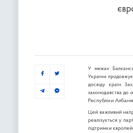
євр
У межах Балкансь
Поділитись
України продовжує
досвіду країн Зах
законодавства до
a
Республіки Албанія
Цей важливий напря
реалізується у пар
підтримки європейс