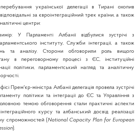
еребування української делегації в Тирані охопив
 відповідальні за євроінтеграційний трек країни, а також
налітичні центри:
имір: У Парламенті Албанії відбулися зустрічі з
рламентського інституту, Служби інтеграції, а також
нь та аналізу. Сторони обговорили роль вищого
гану в переговорному процесі з ЄС, інституційні
ації політики, парламентський нагляд та аналітичну
орчості.
фісі Прем'єр-міністра Албанії делегація провела зустрічі
таменту політики та інтеграції до ЄС та Управління з
 Головною темою обговорення стали практичні аспекти
оінтеграційного курсу та албанський досвід реалізації
ну спроможностей (
National Capacity Plan for European
ession
).