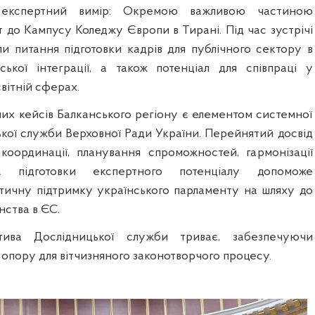
 експертний вимір: Окремою важливою частиною
т до Кампусу Коледжу Європи в Тирані. Під час зустрічі
и питання підготовки кадрів для публічного сектору в
ської інтеграції, а також потенціал для співпраці у
світній сферах.
их кейсів Балканського регіону є елементом системної
кої служби Верховної Ради України. Перейнятий досвід
координації, планування спроможностей, гармонізації
а підготовки експертного потенціалу допоможе
ітичну підтримку українського парламенту на шляху до
нства в ЄС.
атива Дослідницької служби триває, забезпечуючи
опору для вітчизняного законотворчого процесу.