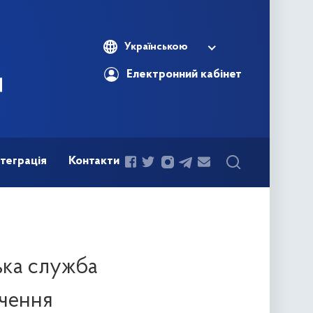
Українською
Електронний кабінет
теграція
Контакти
ька служба
вчення