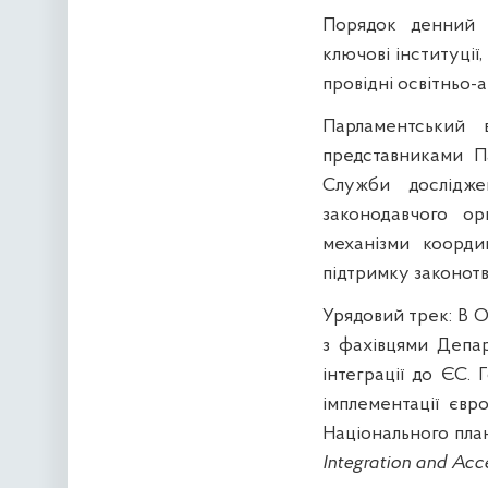
Порядок денний п
ключові інституції,
провідні освітньо-а
Парламентський в
представниками Па
Служби дослідже
законодавчого ор
механізми координ
підтримку законотв
Урядовий трек: В О
з фахівцями Депар
інтеграції до ЄС.
імплементації євр
Національного пла
Integration and Acc