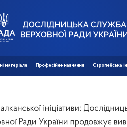
ні матеріали
Професійне навчання
Європейська ін
алканської ініціативи: Дослідниц
вної Ради України продовжує ви