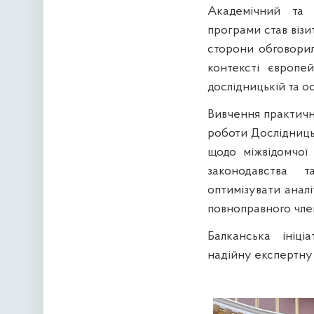
Академічний та
програми став візи
сторони обговорил
контексті європей
дослідницькій та о
Вивчення практичн
роботи Дослідниць
щодо міжвідомчої 
законодавства т
оптимізувати анал
повноправного чле
Балканська ініці
надійну експертну 