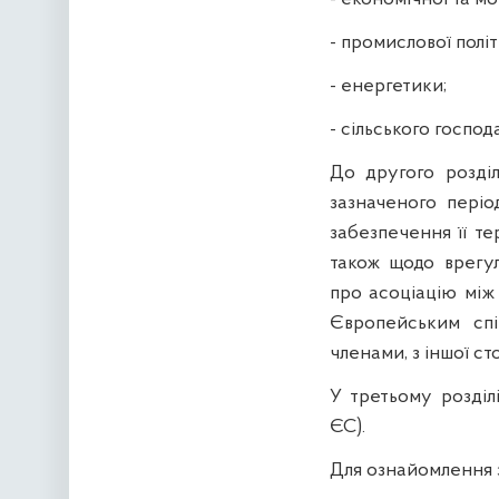
- промислової полі
- енергетики;
- сільського господ
До другого розді
зазначеного періо
забезпечення її те
також щодо врегу
про асоціацію між
Європейським спі
членами, з іншої ст
У третьому розділ
ЄС).
Для ознайомлення з