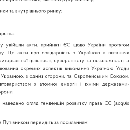
тики та внутрішнього ринку;
арства.
лу увійшли акти, прийняті ЄС щодо України протягом
ду. Це акти про солідарність з Україною в питаннях
риторіальної цілісності, суверенітету та незалежності, а
лювання окремих аспектів виконання Україною Угоди
 Україною, з однієї сторони, та Європейським Союзом,
втовариством з атомної енергії і їхніми державами-
орони.
і наведено огляд тенденцій розвитку права ЄС (acquis
 Путівником перейдіть за посиланням: