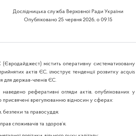
Дослідницька служба Верховної Ради України
Опубліковано 25 червня 2026, о 09:15
С (Євродайджест) містить оперативну систематизовану
рийнятих актів ЄС, ілюструє тенденції розвитку aсquis
ня для держав-членів ЄС.
 наведено реферативні огляди актів, опублікованих у
що присвячені врегулюванню відносин у сферах:
, безпеки та правосуддя;
 прав споживачів та здоров’я;
нетарної політики, вільного руху капіталу;