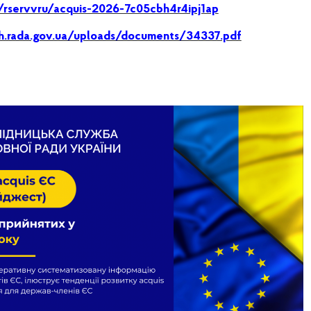
/rservvru/acquis-2026-7c05cbh4r4ipj1ap
ch.rada.gov.ua/uploads/documents/34337.pdf