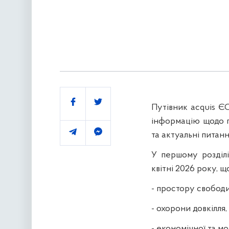
Поділитись
Путівник acquis Є
інформацію щодо п
та актуальні питан
У першому розділі
квітні 2026 року, 
- простору свободи
- охорони довкілля,
- економічної та мо