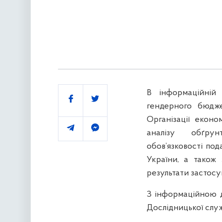
В інформаційній 
Поділитись
гендерного бюдже
Організації еконо
аналізу обґрун
обов’язковості по
України, а також
результати застос
З інформаційною 
Дослідницької слу