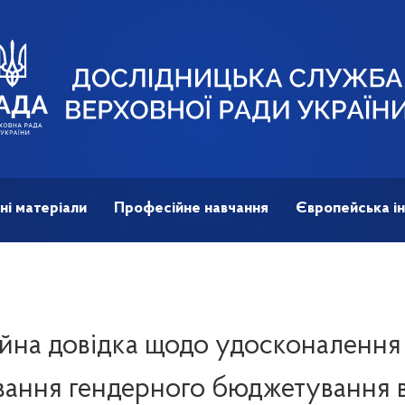
ні матеріали
Професійне навчання
Європейська ін
йна довідка щодо удосконалення
ання гендерного бюджетування в