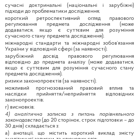
сучасні доктринальні (національні і зарубіжні)
підходи до проблематики дослідження;
короткий ретроспективний огляд правового
регулювання предмета дослідження (може
додаватися, якщо є суттєвим для розуміння
сучасного стану предмета дослідження);
міжнародні стандарти та міжнародні зобов’язання
України у відповідній сфері (за наявності);
зарубіжний досвід правового регулювання
відповідно до предмета аналізу (може додаватися,
якщо є суттєвим для розуміння сучасного стану
предмета дослідження);
ризики законопроектів (за наявності);
можливий прогнозований правовий вплив та
наслідки прийняття/неприйняття відповідних
законопроектів;
г) висновків;
4) аналітична записка з питань порівняльного
законодавства
(до 20 сторінок, строк підготовки – до
30 днів) складається з:
а) анотації, що містить короткий виклад змісту