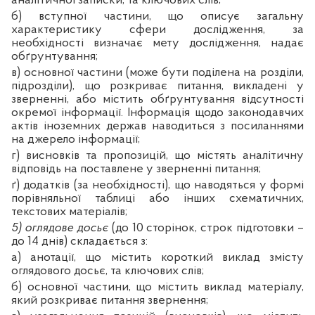
аналітичної записки, та ключових слів;
б) вступної частини, що описує загальну
характеристику сфери дослідження, за
необхідності визначає мету дослідження, надає
обґрунтування;
в) основної частини (може бути поділена на розділи,
підрозділи), що розкриває питання, викладені у
зверненні, або містить обґрунтування відсутності
окремої інформації. Інформація щодо законодавчих
актів іноземних держав наводиться з посиланнями
на джерело інформації;
г) висновків та пропозицій, що містять аналітичну
відповідь на поставлене у зверненні питання;
ґ) додатків (за необхідності), що наводяться у формі
порівняльної таблиці або інших схематичних,
текстових матеріалів;
5) оглядове досьє
(до 10 сторінок, строк підготовки –
до 14 днів) складається з:
а) анотації, що містить короткий виклад змісту
оглядового досьє, та ключових слів;
б) основної частини, що містить виклад матеріалу,
який розкриває питання звернення;