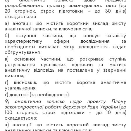
8) аналітична записка щодо предмета
розроблюваного проекту законодавчого акта
(до
20 сторінок, строк підготовки – до 30 днів)
складається з:
а) анотації, що містить короткий виклад змісту
аналітичної записки, та ключових слів;
б) вступної частини, що описує загальну
характеристику сфери дослідження, за
необхідності визначає мету дослідження, надає
обґрунтування;
в) основної частини, що розкриває ступінь
регулювання суспільних відносин та містить
аналітичну відповідь на поставлене у зверненні
питання;
г) висновків, що містять коротке аналітичне
узагальнення;
ґ) додатків (за необхідності);
9) аналітична записка щодо проекту Плану
законопроектної роботи Верховної Ради України
(до
100 сторінок, строк підготовки – до 10 днів)
складається з:
а) анотації, що містить короткий виклад змісту
аналітичної записки, та ключових слів;