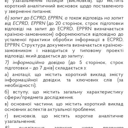
в) узагальнення позицій (висновків), що містить
короткий аналітичний висновок щодо поставленого
у зверненні питання;
6) запит до ECPRD, EPPRN, а також відповідь на запит
від ECPRD, EPPRN
(до 20 сторінок, строк підготовки
відповіді на запит до ECPRD, EPPRN визначається
країною-замовником) оформлюються відповідно до
усталеної практики обробки інформації в ECPRD,
EPPRN. Структура документа визначається країною-
замовником і наводиться у типовому проекті
відповіді, який додається до запиту;
7) інформаційна довідка
(до 5 сторінок, строк
підготовки – до 7 днів) складається з:
а) анотації, що містить короткий виклад змісту
інформаційної довідки, та ключових слів (за
необхідності);
б) вступу, що містить загальну характеристику
сфери/предмета дослідження;
в) основної частини, що містить короткий виклад
основних аспектів актуальної проблеми;
г) висновків, що містять коротке аналітичне
узагальнення;