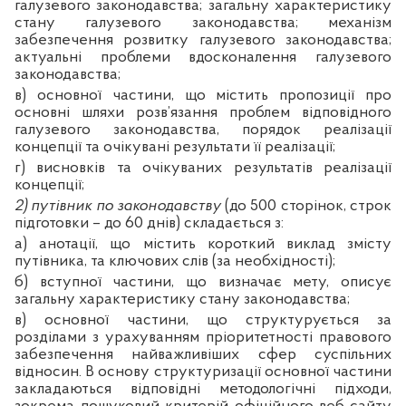
галузевого законодавства; загальну характеристику
стану галузевого законодавства; механізм
забезпечення розвитку галузевого законодавства;
актуальні проблеми вдосконалення галузевого
законодавства;
в) основної частини, що містить пропозиції про
основні шляхи розв’язання проблем відповідного
галузевого законодавства, порядок реалізації
концепції та очікувані результати її реалізації;
г) висновків та очікуваних результатів реалізації
концепції;
2) путівник по законодавству
(до 500 сторінок, строк
підготовки – до 60 днів) складається з:
а) анотації, що містить короткий виклад змісту
путівника, та ключових слів (за необхідності);
б) вступної частини, що визначає мету, описує
загальну характеристику стану законодавства;
в) основної частини, що структурується за
розділами з урахуванням пріоритетності правового
забезпечення найважливіших сфер суспільних
відносин. В основу структуризації основної частини
закладаються відповідні методологічні підходи,