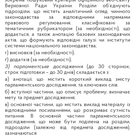
зокрема пошуковий критерій офіційного веб-сайту
Верховної Ради України. Розділи об’єднують
підрозділи, що містять аналітичний огляд чинного
законодавства за відповідними напрямами
правового регулювання, класифіковані за
тематичним рубрикатором (за необхідності), що
додається, а також анотацію базових законодавчих
актів, що формують відповідні галузі чи інститути
системи національного законодавства;
г) висновків (за необхідності);
ґ) додатків (за необхідності);
3) парламентське дослідження
(до 30 сторінок,
строк підготовки – до 30 днів) складається з:
а) анотації, що містить короткий виклад змісту
парламентського дослідження, та ключових слів;
б) вступної частини, що описує проблему, визначає
мету та предмет дослідження;
в) основної частини, що містить виклад матеріалу із
відповідними посиланнями, що розкриває сутність
питання. В основній частині парламентського
дослідження, що може бути поділена на розділи,
підрозділи (залежно від предмета дослідження),
зазначаються: