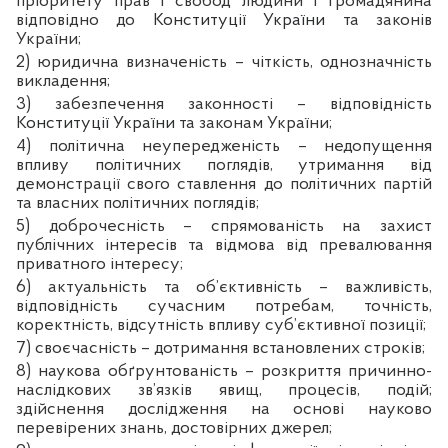
пріоритету прав і свобод людини і громадянина
відповідно до
Конституції України
та законів
України;
2) юридична визначеність – чіткість, однозначність
викладення;
3) забезпечення законності – відповідність
Конституції України
та законам України;
4) політична неупередженість – недопущення
впливу політичних поглядів, утримання від
демонстрації свого ставлення до політичних партій
та власних політичних поглядів;
5) доброчесність – спрямованість на захист
публічних інтересів та відмова від превалювання
приватного інтересу;
6) актуальність та об’єктивність – важливість,
відповідність сучасним потребам, точність,
коректність, відсутність впливу суб’єктивної позиції;
7) своєчасність – дотримання встановлених строків;
8) наукова обґрунтованість – розкриття причинно-
наслідкових зв’язків явищ, процесів, подій;
здійснення дослідження на основі науково
перевірених знань, достовірних джерел;