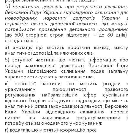
розрізі визначених ним питань/заходів;
11) аналітична доповідь про результати діяльності
Верховної Ради України відповідного скликання для
новообраних народних депутатів України з
переліком питань державної політики, що можуть
потребувати проведення детального дослідження
(до 500 сторінок, строк підготовки – до 30 днів)
складається з:
а) анотації, що містить короткий виклад змісту
аналітичної доповіді, та ключових слів;
б) вступної частини, що містить інформацію про
період законодавчої діяльності Верховної Ради
України відповідного скликання, подає загальну
характеристику стану законодавства;
в) основної частини, що містить розділи з
урахуванням пріоритетності правового
регулювання найважливіших сфер суспільних
відносин. Розділи об’єднують підрозділи, що містять
аналітичний огляд законодавчої діяльності Верховної
Ради України відповідного скликання, перелік
питань, що залишилися неврегульованими і
потребують законодавчого унормування;
г) додатків, що містять інформацію про: