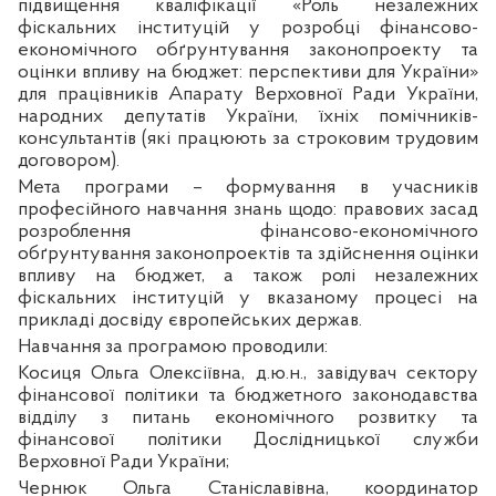
підвищення кваліфікації «Роль незалежних
фіскальних інституцій у розробці фінансово-
економічного обґрунтування законопроекту та
оцінки впливу на бюджет: перспективи для України»
для працівників Апарату Верховної Ради України,
народних депутатів України, їхніх помічників-
консультантів (які працюють за строковим трудовим
договором).
Мета програми – формування в учасників
професійного навчання знань щодо: правових засад
розроблення фінансово-економічного
обґрунтування законопроектів та здійснення оцінки
впливу на бюджет, а також ролі незалежних
фіскальних інституцій у вказаному процесі на
прикладі досвіду європейських держав.
Навчання за програмою проводили:
Косиця Ольга Олексіївна, д.ю.н., завідувач сектору
фінансової політики та бюджетного законодавства
відділу з питань економічного розвитку та
фінансової політики Дослідницької служби
Верховної Ради України;
Чернюк Ольга Станіславівна, координатор