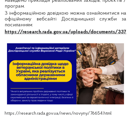
наведено приклади реалізованих заходів, проєктів /
програм.
З інформаційною довідкою можна ознайомитися на
офіційному вебсайті Дослідницької служби за
посиланням:
https://research.rada.gov.ua/uploads/documents/3372
https://research.rada.gov.ua/news/novyny/76654.html