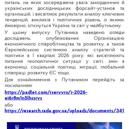
питань, на яких зосереджена увага закордонних й
українських дослідницьких форсайт-установ та
організацій, і висвітлює результати аналізу ключових
тенденцій, викликів і політичних рішень, із якими,
ймовірно, зіткнуться Україна та світ у майбутньому.
У цьому випуску Путівника наведено огляди
досліджень, опублікованих Організацією
економічного співробітництва та розвитку, а також
Європейською системою аналізу стратегій та
політики в І кварталі 2026 року, які висвітлюють
питання геополітичної ситуації у світі, змін в
економіці, соціальній політиці, міграції, глобальній
співпраці, розвитку ЄС тощо.
Для ознайомлення з Путівником перейдіть за
посиланням:
https://padlet.com/rservvru/i-2026-
ei6r8m1n5lhssrvs
або
https://research.rada.gov.ua/uploads/documents/34174