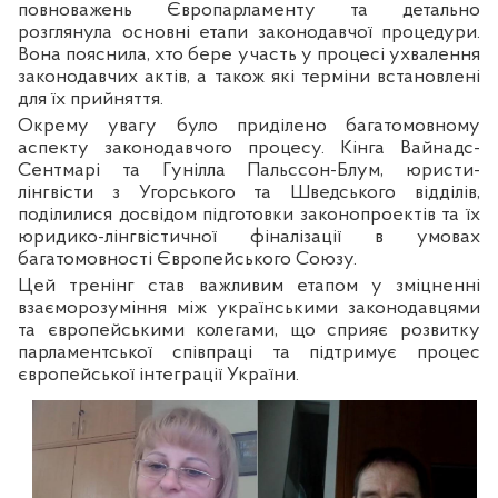
повноважень Європарламенту та детально
розглянула основні етапи законодавчої процедури.
Вона пояснила, хто бере участь у процесі ухвалення
законодавчих актів, а також які терміни встановлені
для їх прийняття.
Окрему увагу було приділено багатомовному
аспекту законодавчого процесу. Кінга Вайнадс-
Сентмарі та Гунілла Пальссон-Блум, юристи-
лінгвісти з Угорського та Шведського відділів,
поділилися досвідом підготовки законопроектів та їх
юридико-лінгвістичної фіналізації в умовах
багатомовності Європейського Союзу.
Цей тренінг став важливим етапом у зміцненні
взаєморозуміння між українськими законодавцями
та європейськими колегами, що сприяє розвитку
парламентської співпраці та підтримує процес
європейської інтеграції України.