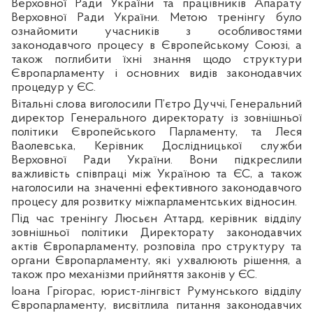
Верховної Ради України та працівників Апарату
Верховної Ради України. Метою тренінгу було
ознайомити учасників з особливостями
законодавчого процесу в Європейському Союзі, а
також поглибити їхні знання щодо структури
Європарламенту і основних видів законодавчих
процедур у ЄС.
Вітальні слова виголосили П’єтро Дуччі, Генеральний
директор Генерального директорату із зовнішньої
політики Європейського Парламенту, та Леся
Ваолевська, Керівник Дослідницької служби
Верховної Ради України. Вони підкреслили
важливість співпраці між Україною та ЄС, а також
наголосили на значенні ефективного законодавчого
процесу для розвитку міжпарламентських відносин.
Під час тренінгу Люсьєн Аттард, керівник відділу
зо
внішньої політики Директорату законодавчих
актів Європарламенту, розповіла про структуру та
органи Європарламенту, які ухвалюють рішення, а
також про механізми прийняття законів у ЄС.
Іоана Грігорас, юрист-лінгвіст Румунського відділу
Європарламенту, висвітлила питання законодавчих