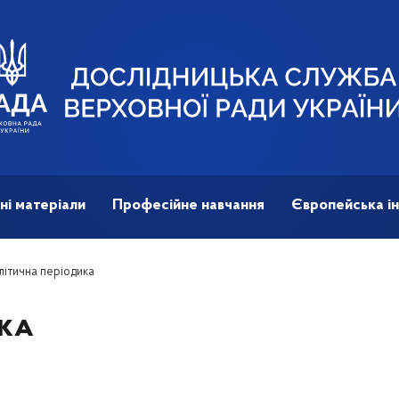
ні матеріали
Професійне навчання
Європейська ін
ітична періодика
ика