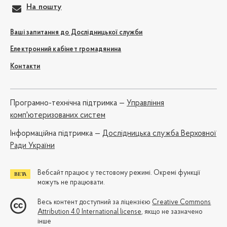
На пошту
Ваші запитання до Дослідницької служби
Електронний кабінет громадянина
Контакти
Програмно-технічна підтримка —
Управління
комп'ютеризованих систем
Iнформаційна підтримка —
Дослідницька служба Верховної
Ради України
Вебсайт працює у тестовому режимі. Окремі функції
можуть не працювати.
Весь контент доступний за ліцензією
Creative Commons
Attribution 4.0 International license
, якщо не зазначено
інше