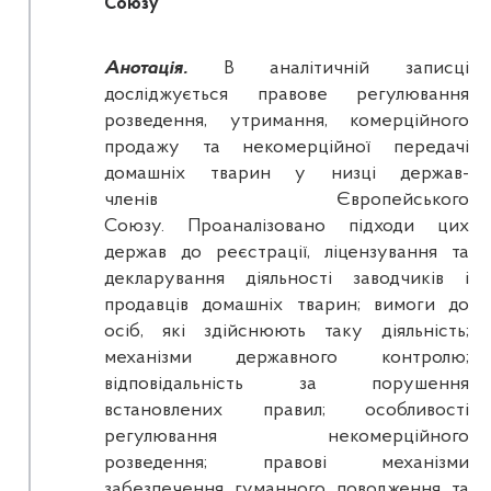
Союзу
Анотація.
В аналітичній записці
досліджується правове регулювання
розведення, утримання, комерційного
продажу та некомерційної передачі
домашніх тварин у низці держав-
членів Європейського
Союзу. Проаналізовано підходи цих
держав до реєстрації, ліцензування та
декларування діяльності заводчиків і
продавців домашніх тварин; вимоги до
осіб, які здійснюють таку діяльність;
механізми державного контролю;
відповідальність за порушення
встановлених правил; особливості
регулювання некомерційного
розведення; правові механізми
забезпечення гуманного поводження та