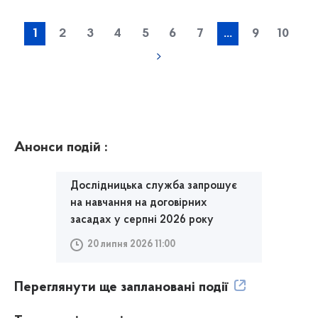
1
2
3
4
5
6
7
...
9
10
Анонси подій :
Дослідницька служба запрошує
на навчання на договірних
засадах у серпні 2026 року
20 липня 2026 11:00
Переглянути ще заплановані події