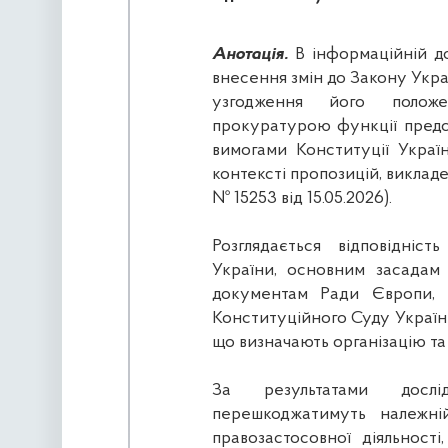
Анотація.
В інформаційній до
внесення змін до Закону Укра
узгодження його полож
прокуратурою функції предст
вимогами Конституції Україн
контексті пропозицій, виклад
№ 15253 від 15.05.2026).
Розглядається відповідніст
України, основним засадам п
документам Ради Європи, 
Конституційного Суду Україн
що визначають організацію та
За результатами дослі
перешкоджатимуть належній
правозастосовної діяльност