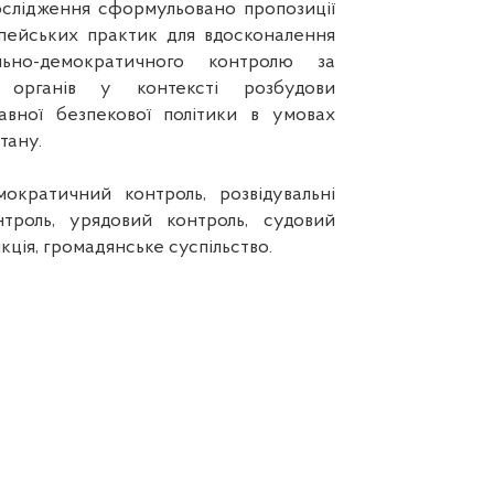
ослідження сформульовано пропозиції
пейських практик для вдосконалення
льно-демократичного контролю за
х органів у контексті розбудови
авної безпекової політики в умовах
тану.
ократичний контроль, розвідувальні
нтроль, урядовий контроль, судовий
ція, громадянське суспільство.