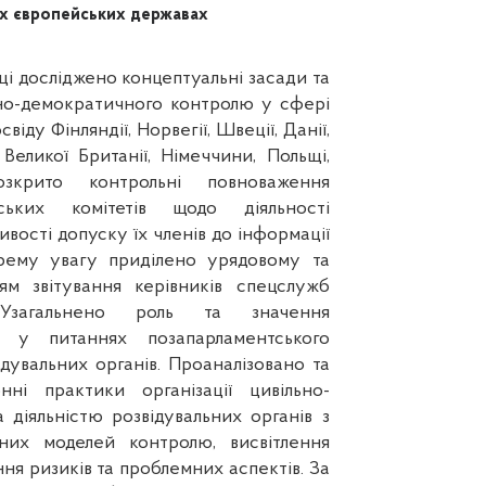
их європейських державах
ці досліджено концептуальні засади та
ьно-демократичного контролю у сфері
віду Фінляндії, Норвегії, Швеції, Данії,
, Великої Британії, Німеччини, Польщі,
озкрито контрольні повноваження
тських комітетів щодо діяльності
ивості допуску їх членів до інформації
рему увагу приділено урядовому та
ям звітування керівників спецслужб
 Узагальнено роль та значення
ва у питаннях позапарламентського
дувальних органів. Проаналізовано та
нні практики організації цивільно-
діяльністю розвідувальних органів з
них моделей контролю, висвітлення
ння ризиків та проблемних аспектів. За