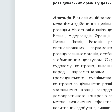
розвідувальних органів у деяк
Анотація.
В аналітичній запис
механізми здійснення цивіл
розвідки. На основі аналізу дос
Бельгії, Нідерландів, Франції
Литви, Латвії, Естонії р
спеціалізованих парламен
розвідувальних органів, особл
з обмеженим доступом. Ок
судовому контролю, питанн
перед парламентарями.
громадянського суспільст
контролю за діяльністю розві
узагальнено кращі закордо
демократичного контролю за 
метою визначення ефектив
позитивних здобутків, виявле