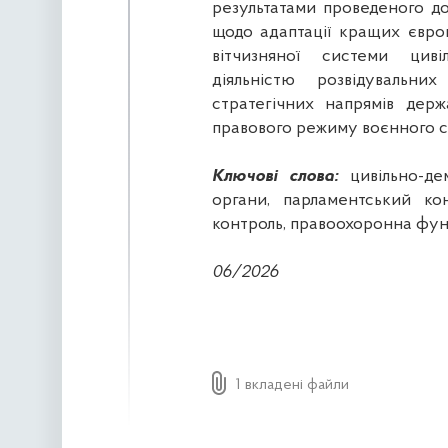
результатами проведеного д
щодо адаптації кращих євро
вітчизняної системи циві
діяльністю розвідувальни
стратегічних напрямів держ
правового режиму воєнного с
Ключові слова:
цивільно-дем
органи, парламентський ко
контроль, правоохоронна функ
06/2026
1 вкладені файли