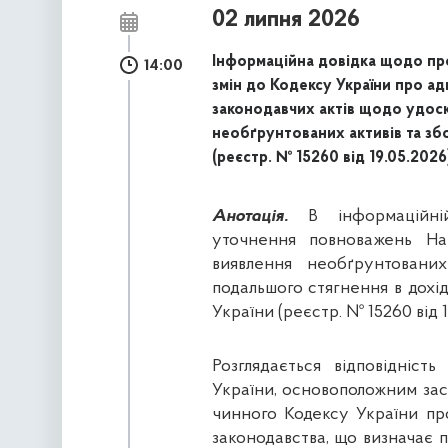
02 липня 2026
Інформаційна довідка щодо пр
14:00
змін до Кодексу України про а
законодавчих актів щодо удоск
необґрунтованих активів та зб
(реєстр. № 15260 від 19.05.2026
Анотація.
В інформаційній
уточнення повноважень Нац
виявлення необґрунтовани
подальшого стягнення в дохі
України (реєстр. № 15260 від 1
Розглядається відповідніст
України, основоположним зас
чинного Кодексу України пр
законодавства, що визначає пр