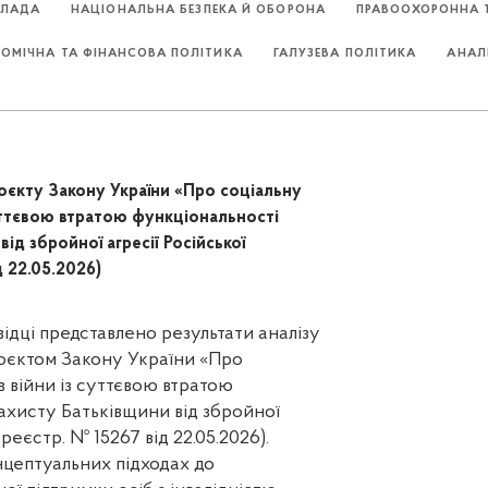
ВЛАДА
НАЦІОНАЛЬНА БЕЗПЕКА Й ОБОРОНА
ПРАВООХОРОННА Т
НОМІЧНА ТА ФІНАНСОВА ПОЛІТИКА
ГАЛУЗЕВА ПОЛІТИКА
АНАЛ
єкту Закону України «Про соціальну
суттєвою втратою функціональності
ід збройної агресії Російської
д 22.05.2026)
ідці представлено результати аналізу
оєктом Закону України «Про
в війни із суттєвою втратою
ахисту Батьківщини від збройної
(реєстр. № 15267 від 22.05.2026).
цептуальних підходах до