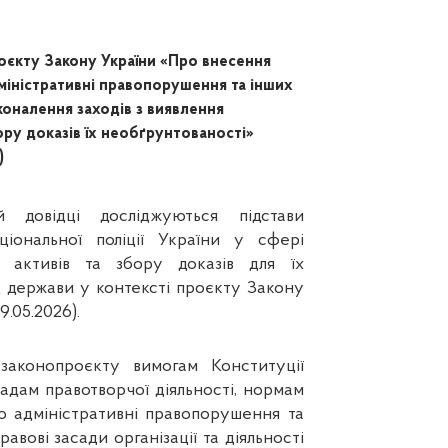
оєкту Закону України «Про внесення
дміністративні правопорушення та інших
оналення заходів з виявлення
ору доказів їх необґрунтованості»
)
 довідці досліджуються підстави
іональної поліції України у сфері
х активів та збору доказів для їх
д держави у контексті проєкту Закону
9.05.2026).
ь законопроєкту вимогам Конституції
адам правотворчої діяльності, нормам
о адміністративні правопорушення та
авові засади організації та діяльності