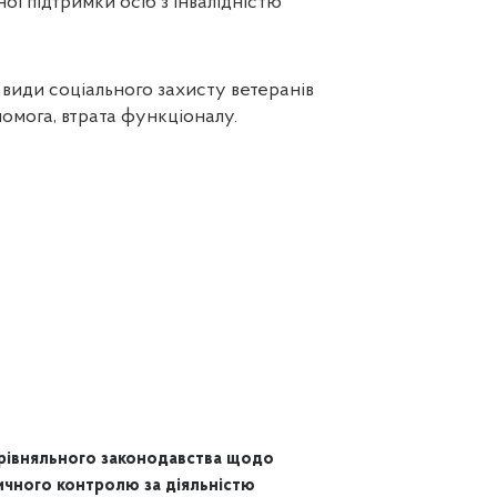
ої підтримки осіб з інвалідністю
 види соціального захисту ветеранів
помога, втрата функціоналу.
орівняльного законодавства щодо
ичного контролю за діяльністю